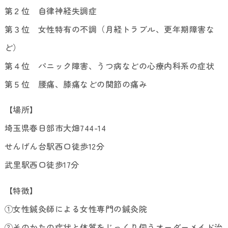
第２位 自律神経失調症
第３位 女性特有の不調（月経トラブル、更年期障害な
ど）
第４位 パニック障害、うつ病などの心療内科系の症状
第５位 腰痛、膝痛などの関節の痛み
【場所】
埼玉県春日部市大畑744-14
せんげん台駅西口徒歩12分
武里駅西口徒歩17分
【特徴】
①女性鍼灸師による女性専門の鍼灸院
②そのかたの症状と体質をじっくり伺うオーダーメイド治